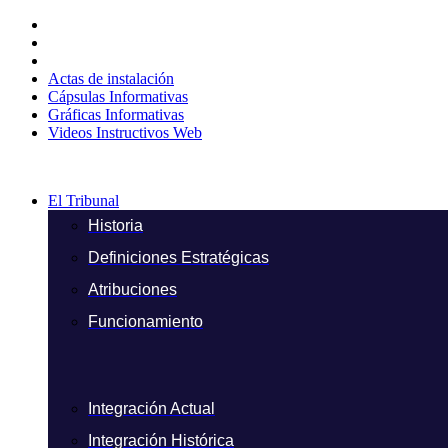
Ir
al
contenido
Actas de instalación
Cápsulas Informativas
Gráficas Informativas
Videos Instructivos Web
El Tribunal
Historia
Definiciones Estratégicas
Atribuciones
Funcionamiento
Integración Actual
Integración Histórica