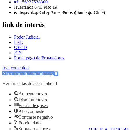
tel:+56227538300
Huérfanos 670, Piso 19
&nbsp&nbsp&nbsp&nbsp&nbsp(Santiago-Chile)
link de interés
Poder Judicial
FNE
OECD
ICN
Portal pago de Proveedores
Ir al contenido
Abrir barra de herramientas
Herramientas de accesibilidad
Aumentar texto
Disminuir texto
Escala de grises
Alto contraste
Contraste negativo
Fondo claro
Subrayar enlaces
OFICINA JUDICIAL