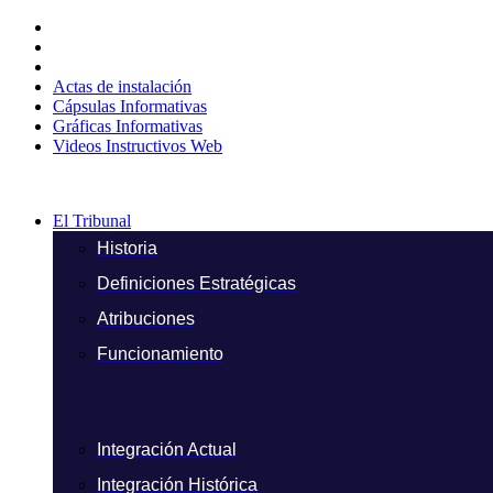
Ir
al
contenido
Actas de instalación
Cápsulas Informativas
Gráficas Informativas
Videos Instructivos Web
El Tribunal
Historia
Definiciones Estratégicas
Atribuciones
Funcionamiento
Integración Actual
Integración Histórica