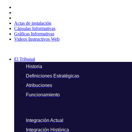
Ir
al
contenido
Actas de instalación
Cápsulas Informativas
Gráficas Informativas
Videos Instructivos Web
El Tribunal
Historia
Definiciones Estratégicas
Atribuciones
Funcionamiento
Integración Actual
Integración Histórica