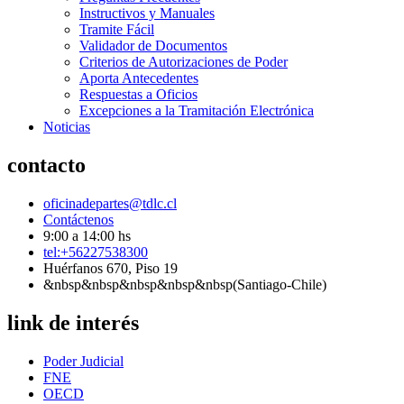
Instructivos y Manuales
Tramite Fácil
Validador de Documentos
Criterios de Autorizaciones de Poder
Aporta Antecedentes
Respuestas a Oficios
Excepciones a la Tramitación Electrónica
Noticias
contacto
oficinadepartes@tdlc.cl
Contáctenos
9:00 a 14:00 hs
tel:+56227538300
Huérfanos 670, Piso 19
&nbsp&nbsp&nbsp&nbsp&nbsp(Santiago-Chile)
link de interés
Poder Judicial
FNE
OECD