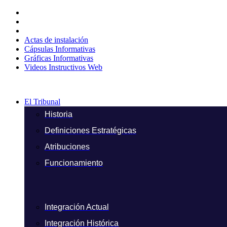
Ir
al
contenido
Actas de instalación
Cápsulas Informativas
Gráficas Informativas
Videos Instructivos Web
El Tribunal
Historia
Definiciones Estratégicas
Atribuciones
Funcionamiento
Integración Actual
Integración Histórica