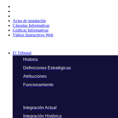
Ir
al
contenido
Actas de instalación
Cápsulas Informativas
Gráficas Informativas
Videos Instructivos Web
El Tribunal
Historia
Definiciones Estratégicas
Atribuciones
Funcionamiento
Integración Actual
Integración Histórica