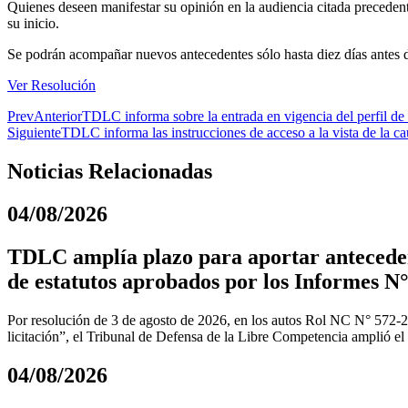
Quienes deseen manifestar su opinión en la audiencia citada preceden
su inicio.
Se podrán acompañar nuevos antecedentes sólo hasta diez días antes de 
Ver Resolución
Prev
Anterior
TDLC informa sobre la entrada en vigencia del perfil de u
Siguiente
TDLC informa las instrucciones de acceso a la vista de la 
Noticias Relacionadas
04/08/2026
TDLC amplía plazo para aportar anteceden
de estatutos aprobados por los Informes N°
Por resolución de 3 de agosto de 2026, en los autos Rol NC N° 572-
licitación”, el Tribunal de Defensa de la Libre Competencia amplió el
04/08/2026