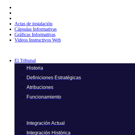
Ir
al
contenido
Actas de instalación
Cápsulas Informativas
Gráficas Informativas
Videos Instructivos Web
El Tribunal
Historia
Definiciones Estratégicas
Atribuciones
Funcionamiento
Integración Actual
Integración Histórica