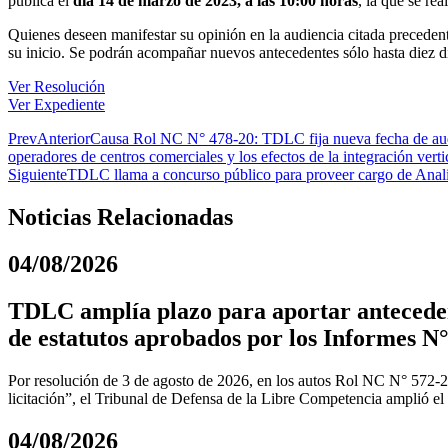
pública el
día 14 de marzo de 2023, a las 10:00 horas
, la que se re
Quienes deseen manifestar su opinión en la audiencia citada preceden
su inicio. Se podrán acompañar nuevos antecedentes sólo hasta diez días
Ver Resolución
Ver Expediente
Prev
Anterior
Causa Rol NC N° 478-20: TDLC fija nueva fecha de audie
operadores de centros comerciales y los efectos de la integración vert
Siguiente
TDLC llama a concurso público para proveer cargo de Anal
Noticias Relacionadas
04/08/2026
TDLC amplía plazo para aportar anteceden
de estatutos aprobados por los Informes N°
Por resolución de 3 de agosto de 2026, en los autos Rol NC N° 572-
licitación”, el Tribunal de Defensa de la Libre Competencia amplió el
04/08/2026