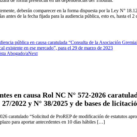
alizará de forma presencial en las dependencias del Tribunal.
temente, deberán comparecer en la forma dispuesta por la Ley N° 18.12
 antes de la fecha fijada para la audiencia pública, esto es, hasta el 2
ncia pública en causa caratulada “Consulta de la Asociación Gremial d
ical existente en ese mercado”, para el 29 de marzo de 2023
ista Abogado/a
Next
tes en causa Rol NC N° 572-2026 caratulad
 27/2022 y N° 38/2025 y de bases de licitaci
2026 caratulado “Solicitud de ProREP de modificación de estatutos apr
 plazo para aportar antecedentes en 10 días hábiles […]