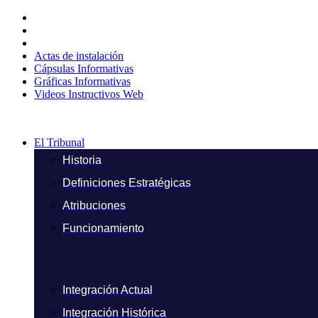
Ir
al
contenido
Actas de instalación
Cápsulas Informativas
Gráficas Informativas
Videos Instructivos Web
El Tribunal
Historia
Definiciones Estratégicas
Atribuciones
Funcionamiento
Integración Actual
Integración Histórica