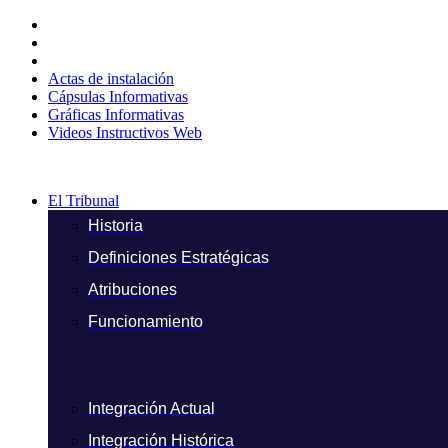
Ir
al
contenido
Actas de instalación
Cápsulas Informativas
Gráficas Informativas
Videos Instructivos Web
El Tribunal
Historia
Definiciones Estratégicas
Atribuciones
Funcionamiento
Integración Actual
Integración Histórica