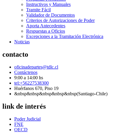
Instructivos y Manuales
Tramite Fácil
Validador de Documentos
Criterios de Autorizaciones de Poder
Aporta Antecedentes
Respuestas a Oficios
Excepciones a la Tramitación Electrónica
Noticias
contacto
oficinadepartes@tdlc.cl
Contáctenos
9:00 a 14:00 hs
tel:+56227538300
Huérfanos 670, Piso 19
&nbsp&nbsp&nbsp&nbsp&nbsp(Santiago-Chile)
link de interés
Poder Judicial
FNE
OECD