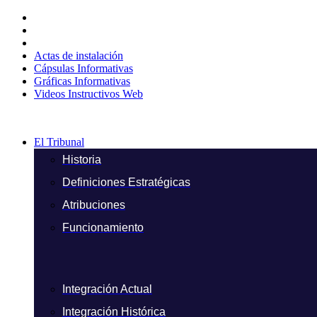
Ir
al
contenido
Actas de instalación
Cápsulas Informativas
Gráficas Informativas
Videos Instructivos Web
El Tribunal
Historia
Definiciones Estratégicas
Atribuciones
Funcionamiento
Integración Actual
Integración Histórica