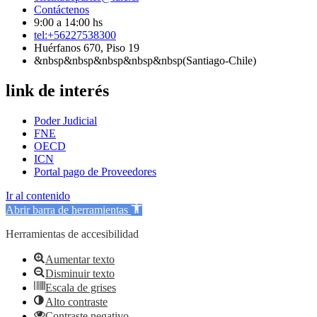
Contáctenos
9:00 a 14:00 hs
tel:+56227538300
Huérfanos 670, Piso 19
&nbsp&nbsp&nbsp&nbsp&nbsp(Santiago-Chile)
link de interés
Poder Judicial
FNE
OECD
ICN
Portal pago de Proveedores
Ir al contenido
Abrir barra de herramientas
Herramientas de accesibilidad
Aumentar texto
Disminuir texto
Escala de grises
Alto contraste
Contraste negativo