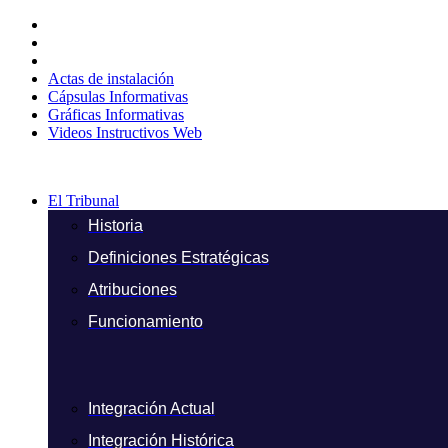
Ir
al
contenido
Actas de instalación
Cápsulas Informativas
Gráficas Informativas
Videos Instructivos Web
El Tribunal
Historia
Definiciones Estratégicas
Atribuciones
Funcionamiento
Integración Actual
Integración Histórica