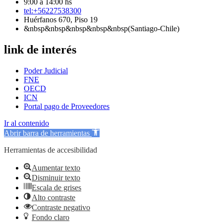
9:00 a 14:00 hs
tel:+56227538300
Huérfanos 670, Piso 19
&nbsp&nbsp&nbsp&nbsp&nbsp(Santiago-Chile)
link de interés
Poder Judicial
FNE
OECD
ICN
Portal pago de Proveedores
Ir al contenido
Abrir barra de herramientas
Herramientas de accesibilidad
Aumentar texto
Disminuir texto
Escala de grises
Alto contraste
Contraste negativo
Fondo claro