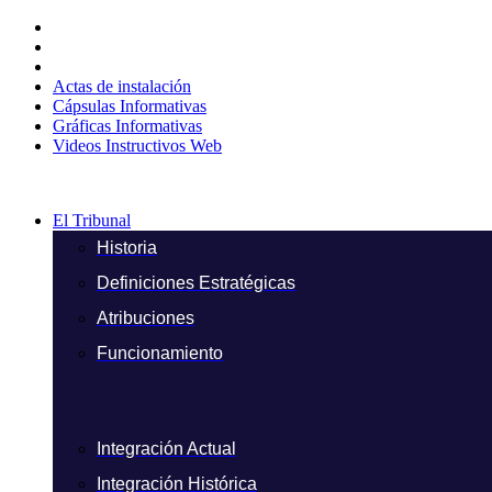
Ir
al
contenido
Actas de instalación
Cápsulas Informativas
Gráficas Informativas
Videos Instructivos Web
El Tribunal
Historia
Definiciones Estratégicas
Atribuciones
Funcionamiento
Integración Actual
Integración Histórica