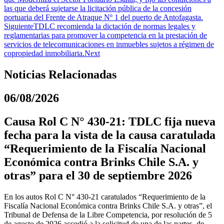
las que deberá sujetarse la licitación pública de la concesión
portuaria del Frente de Atraque Nº 1 del puerto de Antofagasta.
Siguiente
TDLC recomienda la dictación de normas legales y
reglamentarias para promover la competencia en la prestación de
servicios de telecomunicaciones en inmuebles sujetos a régimen de
copropiedad inmobiliaria.
Next
Noticias Relacionadas
06/08/2026
Causa Rol C N° 430-21: TDLC fija nueva
fecha para la vista de la causa caratulada
“Requerimiento de la Fiscalía Nacional
Económica contra Brinks Chile S.A. y
otras” para el 30 de septiembre 2026
En los autos Rol C N° 430-21 caratulados “Requerimiento de la
Fiscalía Nacional Económica contra Brinks Chile S.A. y otras”, el
Tribunal de Defensa de la Libre Competencia, por resolución de 5
de agosto de 2026 accedió a la solicitud de una de las partes, de