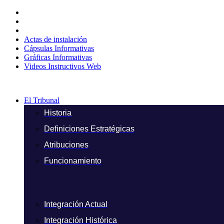
Ir
al
contenido
Actas de instalación
Cápsulas Informativas
Gráficas Informativas
Videos Instructivos Web
El Tribunal
Historia
Definiciones Estratégicas
Atribuciones
Funcionamiento
Integración Actual
Integración Histórica