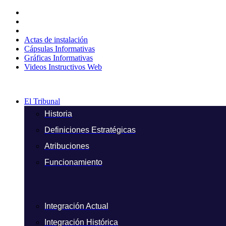
Ir
al
contenido
Actas de instalación
Cápsulas Informativas
Gráficas Informativas
Videos Instructivos Web
El Tribunal
Historia
Definiciones Estratégicas
Atribuciones
Funcionamiento
Integración Actual
Integración Histórica