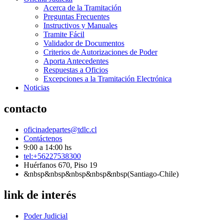
Acerca de la Tramitación
Preguntas Frecuentes
Instructivos y Manuales
Tramite Fácil
Validador de Documentos
Criterios de Autorizaciones de Poder
Aporta Antecedentes
Respuestas a Oficios
Excepciones a la Tramitación Electrónica
Noticias
contacto
oficinadepartes@tdlc.cl
Contáctenos
9:00 a 14:00 hs
tel:+56227538300
Huérfanos 670, Piso 19
&nbsp&nbsp&nbsp&nbsp&nbsp(Santiago-Chile)
link de interés
Poder Judicial