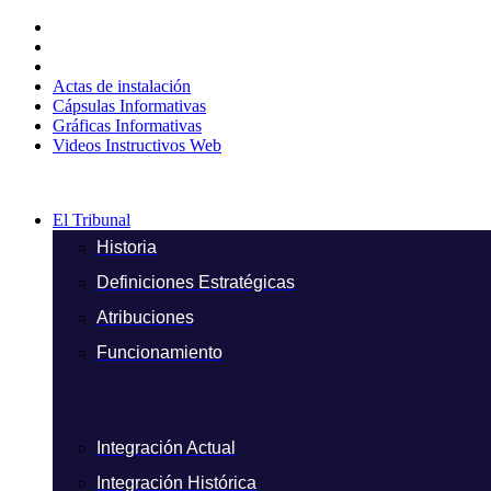
Ir
al
contenido
Actas de instalación
Cápsulas Informativas
Gráficas Informativas
Videos Instructivos Web
El Tribunal
Historia
Definiciones Estratégicas
Atribuciones
Funcionamiento
Integración Actual
Integración Histórica