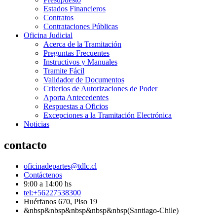
Estados Financieros
Contratos
Contrataciones Públicas
Oficina Judicial
Acerca de la Tramitación
Preguntas Frecuentes
Instructivos y Manuales
Tramite Fácil
Validador de Documentos
Criterios de Autorizaciones de Poder
Aporta Antecedentes
Respuestas a Oficios
Excepciones a la Tramitación Electrónica
Noticias
contacto
oficinadepartes@tdlc.cl
Contáctenos
9:00 a 14:00 hs
tel:+56227538300
Huérfanos 670, Piso 19
&nbsp&nbsp&nbsp&nbsp&nbsp(Santiago-Chile)