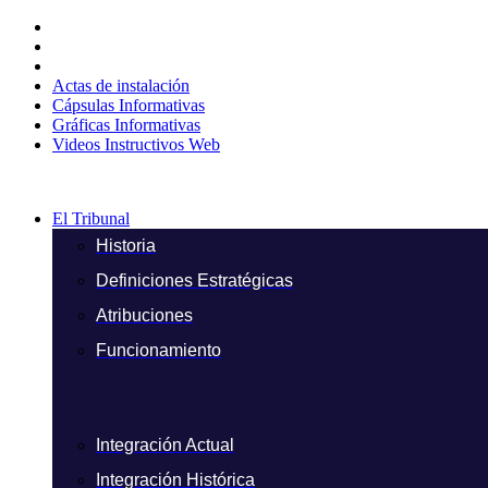
Ir
al
contenido
Actas de instalación
Cápsulas Informativas
Gráficas Informativas
Videos Instructivos Web
El Tribunal
Historia
Definiciones Estratégicas
Atribuciones
Funcionamiento
Integración Actual
Integración Histórica