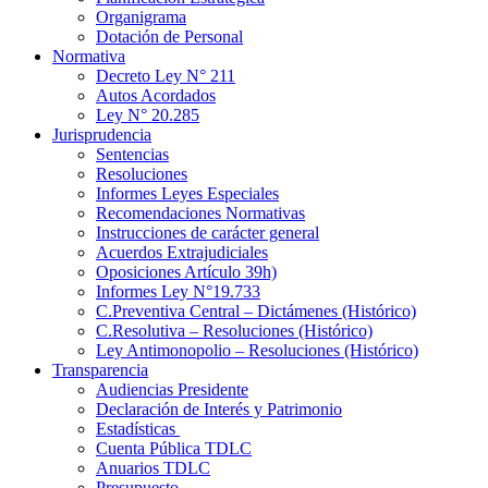
Organigrama
Dotación de Personal
Normativa
Decreto Ley N° 211
Autos Acordados
Ley N° 20.285
Jurisprudencia
Sentencias
Resoluciones
Informes Leyes Especiales
Recomendaciones Normativas
Instrucciones de carácter general
Acuerdos Extrajudiciales
Oposiciones Artículo 39h)
Informes Ley N°19.733
C.Preventiva Central – Dictámenes (Histórico)
C.Resolutiva – Resoluciones (Histórico)
Ley Antimonopolio – Resoluciones (Histórico)
Transparencia
Audiencias Presidente
Declaración de Interés y Patrimonio
Estadísticas
Cuenta Pública TDLC
Anuarios TDLC
Presupuesto