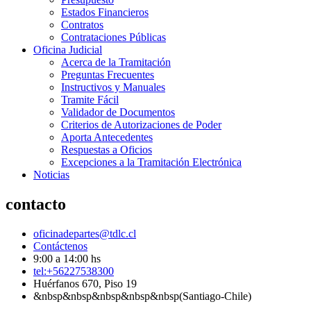
Estados Financieros
Contratos
Contrataciones Públicas
Oficina Judicial
Acerca de la Tramitación
Preguntas Frecuentes
Instructivos y Manuales
Tramite Fácil
Validador de Documentos
Criterios de Autorizaciones de Poder
Aporta Antecedentes
Respuestas a Oficios
Excepciones a la Tramitación Electrónica
Noticias
contacto
oficinadepartes@tdlc.cl
Contáctenos
9:00 a 14:00 hs
tel:+56227538300
Huérfanos 670, Piso 19
&nbsp&nbsp&nbsp&nbsp&nbsp(Santiago-Chile)