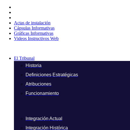
Ir
al
contenido
Actas de instalación
Cápsulas Informativas
Gráficas Informativas
Videos Instructivos Web
El Tribunal
Historia
Definiciones Estratégicas
Atribuciones
Funcionamiento
Integración Actual
Integración Histórica