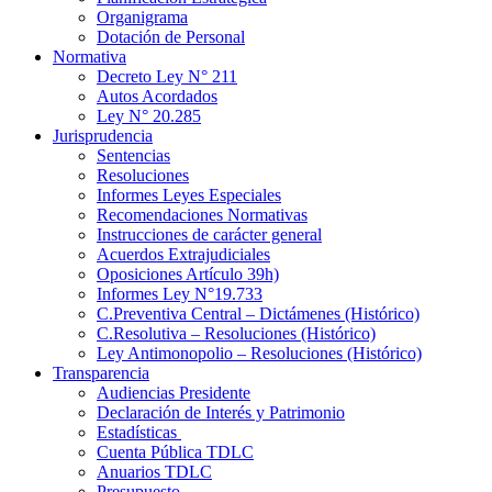
Organigrama
Dotación de Personal
Normativa
Decreto Ley N° 211
Autos Acordados
Ley N° 20.285
Jurisprudencia
Sentencias
Resoluciones
Informes Leyes Especiales
Recomendaciones Normativas
Instrucciones de carácter general
Acuerdos Extrajudiciales
Oposiciones Artículo 39h)
Informes Ley N°19.733
C.Preventiva Central – Dictámenes (Histórico)
C.Resolutiva – Resoluciones (Histórico)
Ley Antimonopolio – Resoluciones (Histórico)
Transparencia
Audiencias Presidente
Declaración de Interés y Patrimonio
Estadísticas
Cuenta Pública TDLC
Anuarios TDLC
Presupuesto