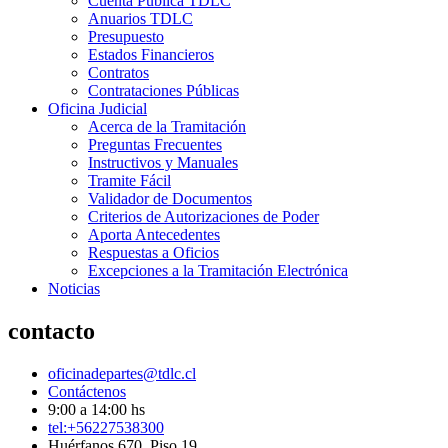
Cuenta Pública TDLC
Anuarios TDLC
Presupuesto
Estados Financieros
Contratos
Contrataciones Públicas
Oficina Judicial
Acerca de la Tramitación
Preguntas Frecuentes
Instructivos y Manuales
Tramite Fácil
Validador de Documentos
Criterios de Autorizaciones de Poder
Aporta Antecedentes
Respuestas a Oficios
Excepciones a la Tramitación Electrónica
Noticias
contacto
oficinadepartes@tdlc.cl
Contáctenos
9:00 a 14:00 hs
tel:+56227538300
Huérfanos 670, Piso 19