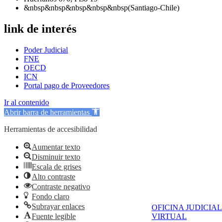
&nbsp&nbsp&nbsp&nbsp&nbsp(Santiago-Chile)
link de interés
Poder Judicial
FNE
OECD
ICN
Portal pago de Proveedores
Ir al contenido
Abrir barra de herramientas
Herramientas de accesibilidad
Aumentar texto
Disminuir texto
Escala de grises
Alto contraste
Contraste negativo
Fondo claro
Subrayar enlaces
OFICINA JUDICIAL
Fuente legible
VIRTUAL