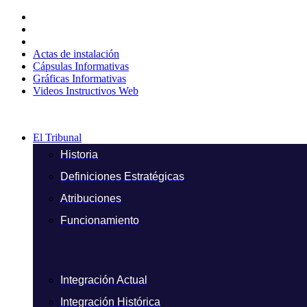
Ir
al
contenido
Actas de instalación
Cápsulas Informativas
Gráficas Informativas
Videos Instructivos Web
El Tribunal
Historia
Definiciones Estratégicas
Atribuciones
Funcionamiento
Integración Actual
Integración Histórica