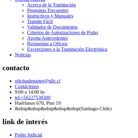
Acerca de la Tramitación
Preguntas Frecuentes
Instructivos y Manuales
Tramite Fácil
Validador de Documentos
Criterios de Autorizaciones de Poder
Aporta Antecedentes
Respuestas a Oficios
Excepciones a la Tramitación Electrónica
Noticias
contacto
oficinadepartes@tdlc.cl
Contáctenos
9:00 a 14:00 hs
tel:+56227538300
Huérfanos 670, Piso 19
&nbsp&nbsp&nbsp&nbsp&nbsp(Santiago-Chile)
link de interés
Poder Judicial