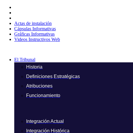
Ir
al
contenido
Actas de instalación
Cápsulas Informativas
Gráficas Informativas
Videos Instructivos Web
El Tribunal
Historia
Definiciones Estratégicas
Atribuciones
Funcionamiento
Integración Actual
Integración Histórica