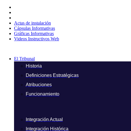
Ir
al
contenido
Actas de instalación
Cápsulas Informativas
Gráficas Informativas
Videos Instructivos Web
El Tribunal
Historia
Definiciones Estratégicas
Atribuciones
Funcionamiento
Integración Actual
Integración Histórica