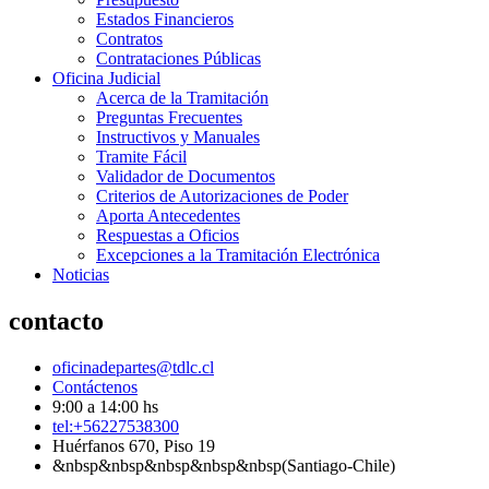
Estados Financieros
Contratos
Contrataciones Públicas
Oficina Judicial
Acerca de la Tramitación
Preguntas Frecuentes
Instructivos y Manuales
Tramite Fácil
Validador de Documentos
Criterios de Autorizaciones de Poder
Aporta Antecedentes
Respuestas a Oficios
Excepciones a la Tramitación Electrónica
Noticias
contacto
oficinadepartes@tdlc.cl
Contáctenos
9:00 a 14:00 hs
tel:+56227538300
Huérfanos 670, Piso 19
&nbsp&nbsp&nbsp&nbsp&nbsp(Santiago-Chile)