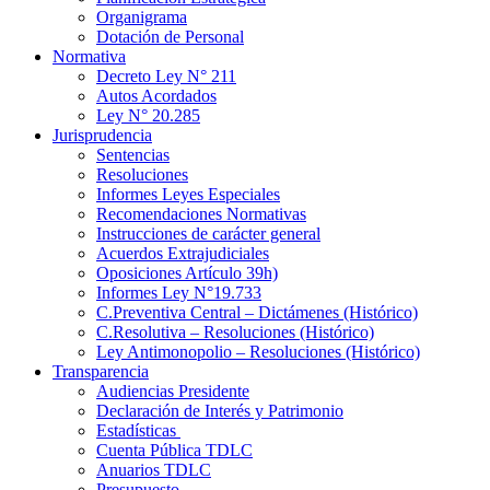
Organigrama
Dotación de Personal
Normativa
Decreto Ley N° 211
Autos Acordados
Ley N° 20.285
Jurisprudencia
Sentencias
Resoluciones
Informes Leyes Especiales
Recomendaciones Normativas
Instrucciones de carácter general
Acuerdos Extrajudiciales
Oposiciones Artículo 39h)
Informes Ley N°19.733
C.Preventiva Central – Dictámenes (Histórico)
C.Resolutiva – Resoluciones (Histórico)
Ley Antimonopolio – Resoluciones (Histórico)
Transparencia
Audiencias Presidente
Declaración de Interés y Patrimonio
Estadísticas
Cuenta Pública TDLC
Anuarios TDLC
Presupuesto