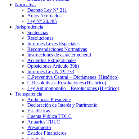
Normativa
Decreto Ley N° 211
Autos Acordados
Ley N° 20.285
Jurisprudencia
Sentencias
Resoluciones
Informes Leyes Especiales
Recomendaciones Normativas
Instrucciones de carácter general
Acuerdos Extrajudiciales
Oposiciones Artículo 39h)
Informes Ley N°19.733
C.Preventiva Central – Dictámenes (Histórico)
C.Resolutiva – Resoluciones (Histórico)
Ley Antimonopolio – Resoluciones (Histórico)
Transparencia
Audiencias Presidente
Declaración de Interés y Patrimonio
Estadísticas
Cuenta Pública TDLC
Anuarios TDLC
Presupuesto
Estados Financieros
Contratos