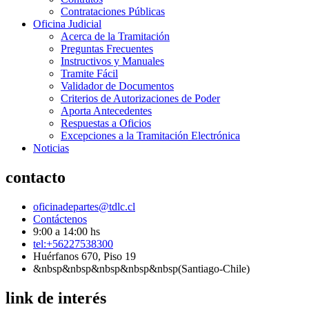
Contrataciones Públicas
Oficina Judicial
Acerca de la Tramitación
Preguntas Frecuentes
Instructivos y Manuales
Tramite Fácil
Validador de Documentos
Criterios de Autorizaciones de Poder
Aporta Antecedentes
Respuestas a Oficios
Excepciones a la Tramitación Electrónica
Noticias
contacto
oficinadepartes@tdlc.cl
Contáctenos
9:00 a 14:00 hs
tel:+56227538300
Huérfanos 670, Piso 19
&nbsp&nbsp&nbsp&nbsp&nbsp(Santiago-Chile)
link de interés