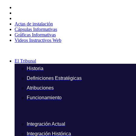
Ir
al
contenido
Actas de instalación
Cápsulas Informativas
Gráficas Informativas
Videos Instructivos Web
El Tribunal
Historia
Definiciones Estratégicas
Atribuciones
Funcionamiento
Integración Actual
Integración Histórica