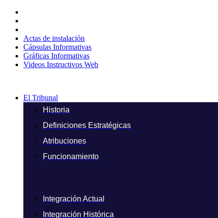
Ir
al
contenido
Actas de instalación
Cápsulas Informativas
Gráficas Informativas
Videos Instructivos Web
El Tribunal
Historia
Definiciones Estratégicas
Atribuciones
Funcionamiento
Integración Actual
Integración Histórica