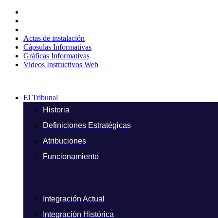
Ir
al
contenido
Actas de instalación
Cápsulas Informativas
Gráficas Informativas
Videos Instructivos Web
El Tribunal
Historia
Definiciones Estratégicas
Atribuciones
Funcionamiento
Integración Actual
Integración Histórica