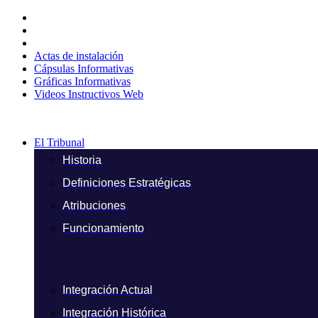
Ir
al
contenido
Actas de instalación
Cápsulas Informativas
Gráficas Informativas
Videos Instructivos Web
El Tribunal
Historia
Definiciones Estratégicas
Atribuciones
Funcionamiento
Integración Actual
Integración Histórica