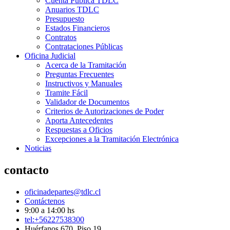
Cuenta Pública TDLC
Anuarios TDLC
Presupuesto
Estados Financieros
Contratos
Contrataciones Públicas
Oficina Judicial
Acerca de la Tramitación
Preguntas Frecuentes
Instructivos y Manuales
Tramite Fácil
Validador de Documentos
Criterios de Autorizaciones de Poder
Aporta Antecedentes
Respuestas a Oficios
Excepciones a la Tramitación Electrónica
Noticias
contacto
oficinadepartes@tdlc.cl
Contáctenos
9:00 a 14:00 hs
tel:+56227538300
Huérfanos 670, Piso 19