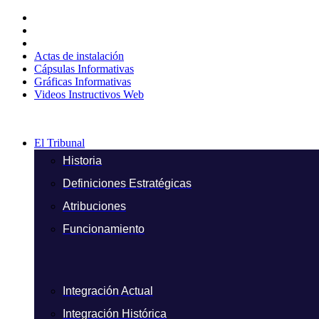
Ir
al
contenido
Actas de instalación
Cápsulas Informativas
Gráficas Informativas
Videos Instructivos Web
El Tribunal
Historia
Definiciones Estratégicas
Atribuciones
Funcionamiento
Integración Actual
Integración Histórica