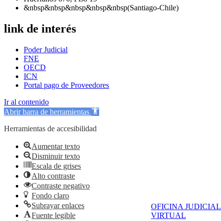
&nbsp&nbsp&nbsp&nbsp&nbsp(Santiago-Chile)
link de interés
Poder Judicial
FNE
OECD
ICN
Portal pago de Proveedores
Ir al contenido
Abrir barra de herramientas
Herramientas de accesibilidad
Aumentar texto
Disminuir texto
Escala de grises
Alto contraste
Contraste negativo
Fondo claro
Subrayar enlaces
OFICINA JUDICIAL
Fuente legible
VIRTUAL