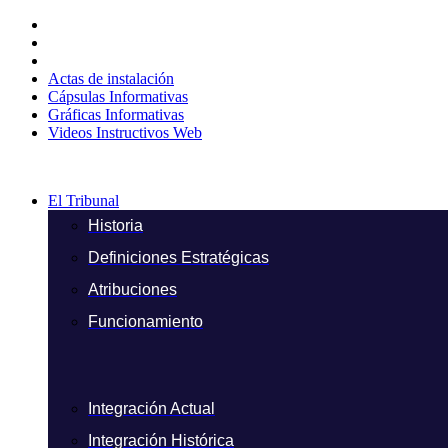
Ir
al
contenido
Actas de instalación
Cápsulas Informativas
Gráficas Informativas
Videos Instructivos Web
El Tribunal
Historia
Definiciones Estratégicas
Atribuciones
Funcionamiento
Integración Actual
Integración Histórica