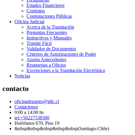
Estados Financieros
Contratos
Contrataciones Públicas
Oficina Judicial
Acerca de la Tramitación
Preguntas Frecuentes
Instructivos y Manuales
Tramite Fácil
Validador de Documentos
Criterios de Autorizaciones de Poder
Aporta Antecedentes
Respuestas a Oficios
Excepciones a la Tramitación Electrónica
Noticias
contacto
oficinadepartes@tdlc.cl
Contáctenos
9:00 a 14:00 hs
tel:+56227538300
Huérfanos 670, Piso 19
&nbsp&nbsp&nbsp&nbsp&nbsp(Santiago-Chile)