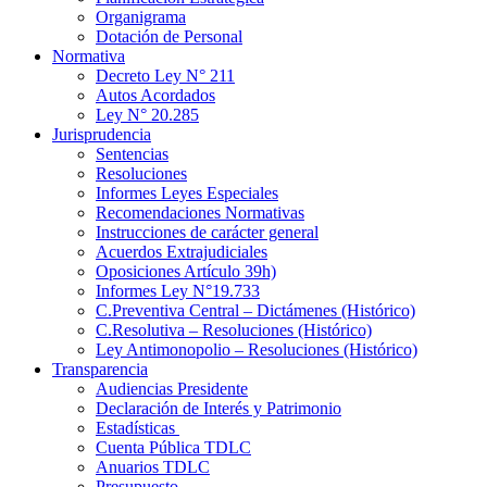
Organigrama
Dotación de Personal
Normativa
Decreto Ley N° 211
Autos Acordados
Ley N° 20.285
Jurisprudencia
Sentencias
Resoluciones
Informes Leyes Especiales
Recomendaciones Normativas
Instrucciones de carácter general
Acuerdos Extrajudiciales
Oposiciones Artículo 39h)
Informes Ley N°19.733
C.Preventiva Central – Dictámenes (Histórico)
C.Resolutiva – Resoluciones (Histórico)
Ley Antimonopolio – Resoluciones (Histórico)
Transparencia
Audiencias Presidente
Declaración de Interés y Patrimonio
Estadísticas
Cuenta Pública TDLC
Anuarios TDLC
Presupuesto