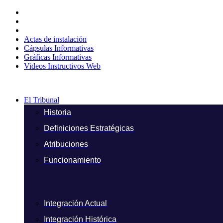
Ir
al
contenido
Actas de instalación
Cápsulas Informativas
Gráficas Informativas
Videos Instructivos Web
El Tribunal
Historia
Definiciones Estratégicas
Atribuciones
Funcionamiento
Integración Actual
Integración Histórica