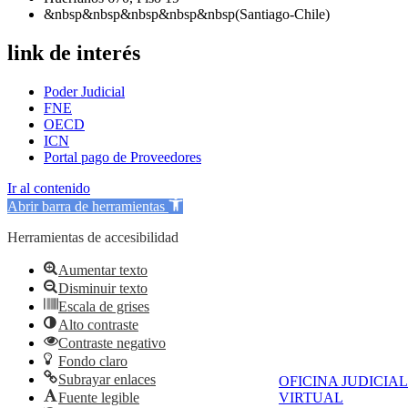
&nbsp&nbsp&nbsp&nbsp&nbsp(Santiago-Chile)
link de interés
Poder Judicial
FNE
OECD
ICN
Portal pago de Proveedores
Ir al contenido
Abrir barra de herramientas
Herramientas de accesibilidad
Aumentar texto
Disminuir texto
Escala de grises
Alto contraste
Contraste negativo
Fondo claro
Subrayar enlaces
OFICINA JUDICIAL
Fuente legible
VIRTUAL