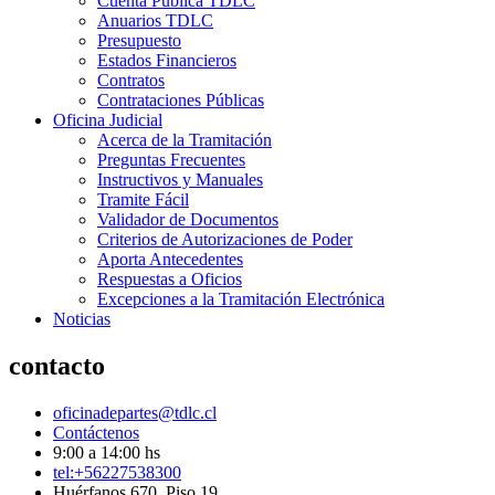
Cuenta Pública TDLC
Anuarios TDLC
Presupuesto
Estados Financieros
Contratos
Contrataciones Públicas
Oficina Judicial
Acerca de la Tramitación
Preguntas Frecuentes
Instructivos y Manuales
Tramite Fácil
Validador de Documentos
Criterios de Autorizaciones de Poder
Aporta Antecedentes
Respuestas a Oficios
Excepciones a la Tramitación Electrónica
Noticias
contacto
oficinadepartes@tdlc.cl
Contáctenos
9:00 a 14:00 hs
tel:+56227538300
Huérfanos 670, Piso 19