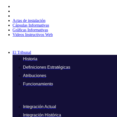
Ir
al
contenido
Actas de instalación
Cápsulas Informativas
Gráficas Informativas
Videos Instructivos Web
El Tribunal
Historia
Definiciones Estratégicas
Atribuciones
Funcionamiento
Integración Actual
Integración Histórica