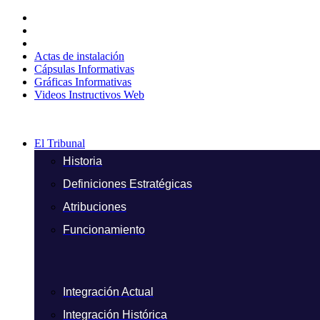
Ir
al
contenido
Actas de instalación
Cápsulas Informativas
Gráficas Informativas
Videos Instructivos Web
El Tribunal
Historia
Definiciones Estratégicas
Atribuciones
Funcionamiento
Integración Actual
Integración Histórica