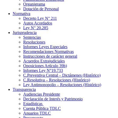
Organigrama
Dotación de Personal
Normativa
Decreto Ley N° 211
Autos Acordados
Ley N° 20.285
Jurisprudencia
Sentencias
Resoluciones
Informes Leyes Especiales
Recomendaciones Normativas
Instrucciones de carácter general
Acuerdos Extrajudiciales
Oposiciones Artículo 39h)
Informes Ley N°19.733
C.Preventiva Central – Dictámenes (Histórico)
C.Resolutiva – Resoluciones (Histórico)
Ley Antimonopolio – Resoluciones (Histórico)
Transparencia
Audiencias Presidente
Declaración de Interés y Patrimonio
Estadísticas
Cuenta Pública TDLC
Anuarios TDLC
Presupuesto