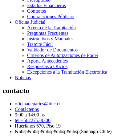
Estados Financieros
Contratos
Contrataciones Públicas
Oficina Judicial
Acerca de la Tramitación
Preguntas Frecuentes
Instructivos y Manuales
Tramite Fácil
Validador de Documentos
Criterios de Autorizaciones de Poder
Aporta Antecedentes
Respuestas a Oficios
Excepciones a la Tramitación Electrónica
Noticias
contacto
oficinadepartes@tdlc.cl
Contáctenos
9:00 a 14:00 hs
tel:+56227538300
Huérfanos 670, Piso 19
&nbsp&nbsp&nbsp&nbsp&nbsp(Santiago-Chile)