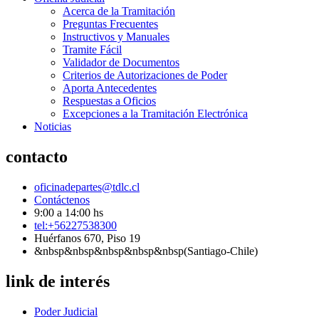
Acerca de la Tramitación
Preguntas Frecuentes
Instructivos y Manuales
Tramite Fácil
Validador de Documentos
Criterios de Autorizaciones de Poder
Aporta Antecedentes
Respuestas a Oficios
Excepciones a la Tramitación Electrónica
Noticias
contacto
oficinadepartes@tdlc.cl
Contáctenos
9:00 a 14:00 hs
tel:+56227538300
Huérfanos 670, Piso 19
&nbsp&nbsp&nbsp&nbsp&nbsp(Santiago-Chile)
link de interés
Poder Judicial