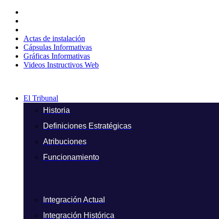
Ir
al
contenido
Actas de instalación
Cápsulas Informativas
Gráficas Informativas
Videos Instructivos Web
El Tribunal
Historia
Definiciones Estratégicas
Atribuciones
Funcionamiento
Integración Actual
Integración Histórica