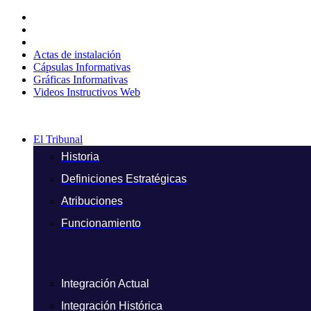
Ir
al
contenido
Actas de instalación
Cápsulas Informativas
Gráficas Informativas
Videos Instructivos Web
El Tribunal
Historia
Definiciones Estratégicas
Atribuciones
Funcionamiento
Integración Actual
Integración Histórica