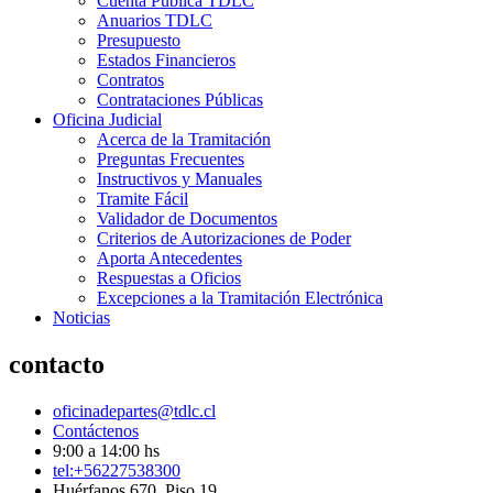
Cuenta Pública TDLC
Anuarios TDLC
Presupuesto
Estados Financieros
Contratos
Contrataciones Públicas
Oficina Judicial
Acerca de la Tramitación
Preguntas Frecuentes
Instructivos y Manuales
Tramite Fácil
Validador de Documentos
Criterios de Autorizaciones de Poder
Aporta Antecedentes
Respuestas a Oficios
Excepciones a la Tramitación Electrónica
Noticias
contacto
oficinadepartes@tdlc.cl
Contáctenos
9:00 a 14:00 hs
tel:+56227538300
Huérfanos 670, Piso 19