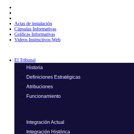
Ir
al
contenido
Actas de instalación
Cápsulas Informativas
Gráficas Informativas
Videos Instructivos Web
El Tribunal
Historia
Definiciones Estratégicas
Atribuciones
Funcionamiento
Integración Actual
Integración Histórica