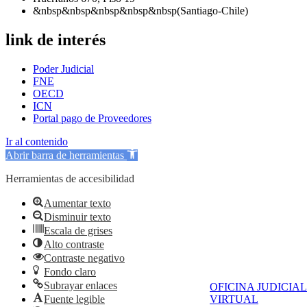
&nbsp&nbsp&nbsp&nbsp&nbsp(Santiago-Chile)
link de interés
Poder Judicial
FNE
OECD
ICN
Portal pago de Proveedores
Ir al contenido
Abrir barra de herramientas
Herramientas de accesibilidad
Aumentar texto
Disminuir texto
Escala de grises
Alto contraste
Contraste negativo
Fondo claro
Subrayar enlaces
OFICINA JUDICIAL
Fuente legible
VIRTUAL