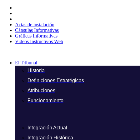
Ir
al
contenido
Actas de instalación
Cápsulas Informativas
Gráficas Informativas
Videos Instructivos Web
El Tribunal
Historia
Definiciones Estratégicas
Atribuciones
Funcionamiento
Integración Actual
Integración Histórica