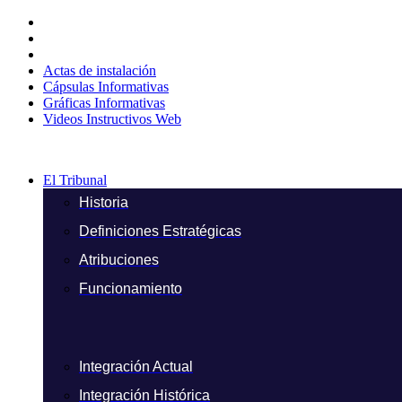
Ir
al
contenido
Actas de instalación
Cápsulas Informativas
Gráficas Informativas
Videos Instructivos Web
El Tribunal
Historia
Definiciones Estratégicas
Atribuciones
Funcionamiento
Integración Actual
Integración Histórica