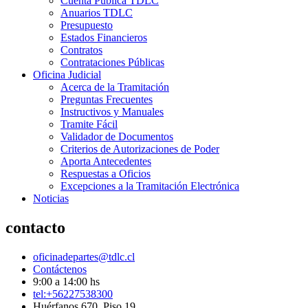
Cuenta Pública TDLC
Anuarios TDLC
Presupuesto
Estados Financieros
Contratos
Contrataciones Públicas
Oficina Judicial
Acerca de la Tramitación
Preguntas Frecuentes
Instructivos y Manuales
Tramite Fácil
Validador de Documentos
Criterios de Autorizaciones de Poder
Aporta Antecedentes
Respuestas a Oficios
Excepciones a la Tramitación Electrónica
Noticias
contacto
oficinadepartes@tdlc.cl
Contáctenos
9:00 a 14:00 hs
tel:+56227538300
Huérfanos 670, Piso 19