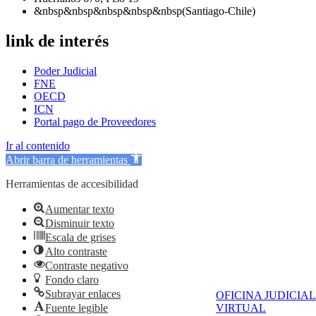
&nbsp&nbsp&nbsp&nbsp&nbsp(Santiago-Chile)
link de interés
Poder Judicial
FNE
OECD
ICN
Portal pago de Proveedores
Ir al contenido
Abrir barra de herramientas
Herramientas de accesibilidad
Aumentar texto
Disminuir texto
Escala de grises
Alto contraste
Contraste negativo
Fondo claro
Subrayar enlaces
OFICINA JUDICIAL
Fuente legible
VIRTUAL