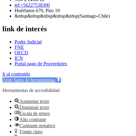
tel:+56227538300
Huérfanos 670, Piso 19
&nbsp&nbsp&nbsp&nbsp&nbsp(Santiago-Chile)
link de interés
Poder Judicial
FNE
OECD
ICN
Portal pago de Proveedores
Ir al contenido
Abrir barra de herramientas
Herramientas de accesibilidad
Aumentar texto
Disminuir texto
Escala de grises
Alto contraste
Contraste negativo
Fondo claro