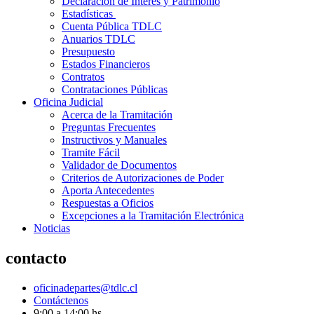
Declaración de Interés y Patrimonio
Estadísticas
Cuenta Pública TDLC
Anuarios TDLC
Presupuesto
Estados Financieros
Contratos
Contrataciones Públicas
Oficina Judicial
Acerca de la Tramitación
Preguntas Frecuentes
Instructivos y Manuales
Tramite Fácil
Validador de Documentos
Criterios de Autorizaciones de Poder
Aporta Antecedentes
Respuestas a Oficios
Excepciones a la Tramitación Electrónica
Noticias
contacto
oficinadepartes@tdlc.cl
Contáctenos
9:00 a 14:00 hs