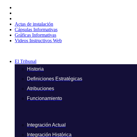
Ir
al
contenido
Actas de instalación
Cápsulas Informativas
Gráficas Informativas
Videos Instructivos Web
El Tribunal
Historia
Definiciones Estratégicas
Atribuciones
Funcionamiento
Integración Actual
Integración Histórica