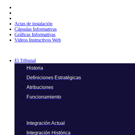
Ir
al
contenido
Actas de instalación
Cápsulas Informativas
Gráficas Informativas
Videos Instructivos Web
El Tribunal
Historia
Definiciones Estratégicas
Atribuciones
Funcionamiento
Integración Actual
Integración Histórica