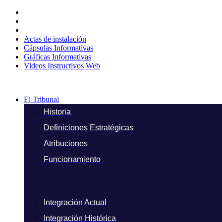
Ir
al
contenido
Actas de instalación
Cápsulas Informativas
Gráficas Informativas
Videos Instructivos Web
El Tribunal
Historia
Definiciones Estratégicas
Atribuciones
Funcionamiento
Integración Actual
Integración Histórica