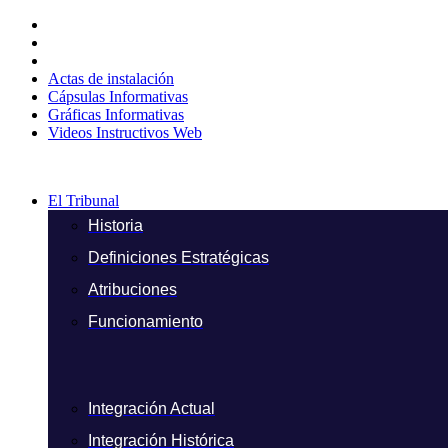
Ir
al
contenido
Actas de instalación
Cápsulas Informativas
Gráficas Informativas
Videos Instructivos Web
El Tribunal
Historia
Definiciones Estratégicas
Atribuciones
Funcionamiento
Integración Actual
Integración Histórica