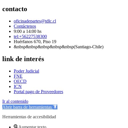
contacto
oficinadepartes@tdlc.cl
Contáctenos
9:00 a 14:00 hs
tel:+56227538300
Huérfanos 670, Piso 19
&nbsp&nbsp&nbsp&nbsp&nbsp(Santiago-Chile)
link de interés
Poder Judicial
FNE
OECD
ICN
Portal pago de Proveedores
Ir al contenido
Abrir barra de herramientas
Herramientas de accesibilidad
Aumentar texto