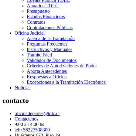
Cuenta Pública TDLC
Anuarios TDLC
Presupuesto
Estados Financieros
Contratos
Contrataciones Públicas
Oficina Judicial
Acerca de la Tramitación
Preguntas Frecuentes
Instructivos y Manuales
Tramite Fácil
Validador de Documentos
Criterios de Autorizaciones de Poder
Aporta Antecedentes
Respuestas a Oficios
Excepciones a la Tramitación Electrónica
Noticias
contacto
oficinadepartes@tdlc.cl
Contáctenos
9:00 a 14:00 hs
tel:+56227538300
Huérfanos 670, Piso 19