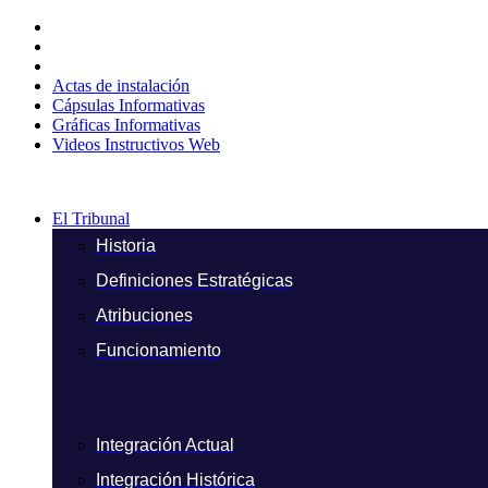
Ir
al
contenido
Actas de instalación
Cápsulas Informativas
Gráficas Informativas
Videos Instructivos Web
El Tribunal
Historia
Definiciones Estratégicas
Atribuciones
Funcionamiento
Integración Actual
Integración Histórica