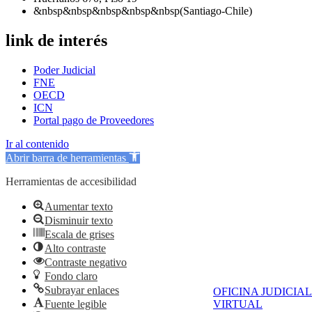
&nbsp&nbsp&nbsp&nbsp&nbsp(Santiago-Chile)
link de interés
Poder Judicial
FNE
OECD
ICN
Portal pago de Proveedores
Ir al contenido
Abrir barra de herramientas
Herramientas de accesibilidad
Aumentar texto
Disminuir texto
Escala de grises
Alto contraste
Contraste negativo
Fondo claro
Subrayar enlaces
OFICINA JUDICIAL
Fuente legible
VIRTUAL