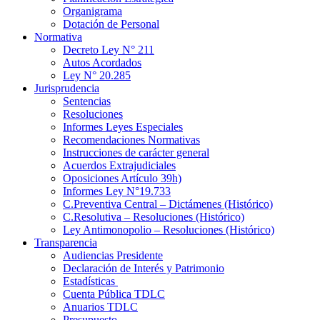
Organigrama
Dotación de Personal
Normativa
Decreto Ley N° 211
Autos Acordados
Ley N° 20.285
Jurisprudencia
Sentencias
Resoluciones
Informes Leyes Especiales
Recomendaciones Normativas
Instrucciones de carácter general
Acuerdos Extrajudiciales
Oposiciones Artículo 39h)
Informes Ley N°19.733
C.Preventiva Central – Dictámenes (Histórico)
C.Resolutiva – Resoluciones (Histórico)
Ley Antimonopolio – Resoluciones (Histórico)
Transparencia
Audiencias Presidente
Declaración de Interés y Patrimonio
Estadísticas
Cuenta Pública TDLC
Anuarios TDLC
Presupuesto