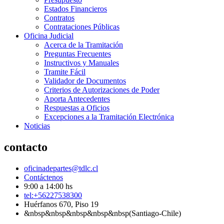
Estados Financieros
Contratos
Contrataciones Públicas
Oficina Judicial
Acerca de la Tramitación
Preguntas Frecuentes
Instructivos y Manuales
Tramite Fácil
Validador de Documentos
Criterios de Autorizaciones de Poder
Aporta Antecedentes
Respuestas a Oficios
Excepciones a la Tramitación Electrónica
Noticias
contacto
oficinadepartes@tdlc.cl
Contáctenos
9:00 a 14:00 hs
tel:+56227538300
Huérfanos 670, Piso 19
&nbsp&nbsp&nbsp&nbsp&nbsp(Santiago-Chile)