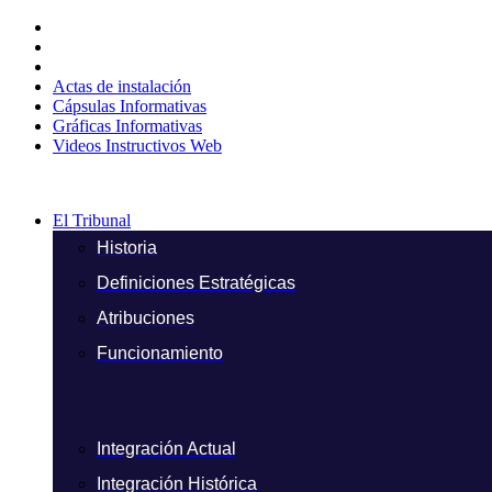
Ir
al
contenido
Actas de instalación
Cápsulas Informativas
Gráficas Informativas
Videos Instructivos Web
El Tribunal
Historia
Definiciones Estratégicas
Atribuciones
Funcionamiento
Integración Actual
Integración Histórica