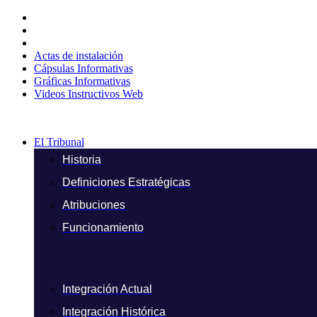
Ir
al
contenido
Actas de instalación
Cápsulas Informativas
Gráficas Informativas
Videos Instructivos Web
El Tribunal
Historia
Definiciones Estratégicas
Atribuciones
Funcionamiento
Integración Actual
Integración Histórica