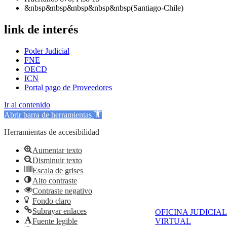
&nbsp&nbsp&nbsp&nbsp&nbsp(Santiago-Chile)
link de interés
Poder Judicial
FNE
OECD
ICN
Portal pago de Proveedores
Ir al contenido
Abrir barra de herramientas
Herramientas de accesibilidad
Aumentar texto
Disminuir texto
Escala de grises
Alto contraste
Contraste negativo
Fondo claro
Subrayar enlaces
OFICINA JUDICIAL
Fuente legible
VIRTUAL