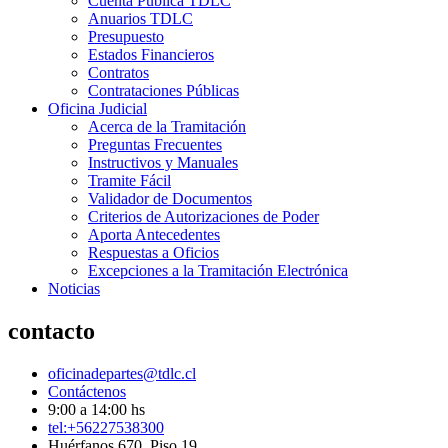
Cuenta Pública TDLC
Anuarios TDLC
Presupuesto
Estados Financieros
Contratos
Contrataciones Públicas
Oficina Judicial
Acerca de la Tramitación
Preguntas Frecuentes
Instructivos y Manuales
Tramite Fácil
Validador de Documentos
Criterios de Autorizaciones de Poder
Aporta Antecedentes
Respuestas a Oficios
Excepciones a la Tramitación Electrónica
Noticias
contacto
oficinadepartes@tdlc.cl
Contáctenos
9:00 a 14:00 hs
tel:+56227538300
Huérfanos 670, Piso 19