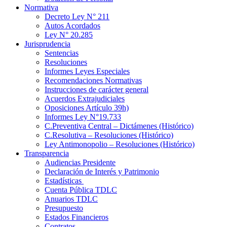
Normativa
Decreto Ley N° 211
Autos Acordados
Ley N° 20.285
Jurisprudencia
Sentencias
Resoluciones
Informes Leyes Especiales
Recomendaciones Normativas
Instrucciones de carácter general
Acuerdos Extrajudiciales
Oposiciones Artículo 39h)
Informes Ley N°19.733
C.Preventiva Central – Dictámenes (Histórico)
C.Resolutiva – Resoluciones (Histórico)
Ley Antimonopolio – Resoluciones (Histórico)
Transparencia
Audiencias Presidente
Declaración de Interés y Patrimonio
Estadísticas
Cuenta Pública TDLC
Anuarios TDLC
Presupuesto
Estados Financieros
Contratos