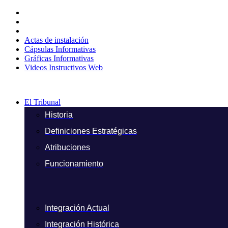
Ir
al
contenido
Actas de instalación
Cápsulas Informativas
Gráficas Informativas
Videos Instructivos Web
El Tribunal
Historia
Definiciones Estratégicas
Atribuciones
Funcionamiento
Integración Actual
Integración Histórica