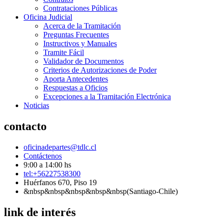
Contrataciones Públicas
Oficina Judicial
Acerca de la Tramitación
Preguntas Frecuentes
Instructivos y Manuales
Tramite Fácil
Validador de Documentos
Criterios de Autorizaciones de Poder
Aporta Antecedentes
Respuestas a Oficios
Excepciones a la Tramitación Electrónica
Noticias
contacto
oficinadepartes@tdlc.cl
Contáctenos
9:00 a 14:00 hs
tel:+56227538300
Huérfanos 670, Piso 19
&nbsp&nbsp&nbsp&nbsp&nbsp(Santiago-Chile)
link de interés