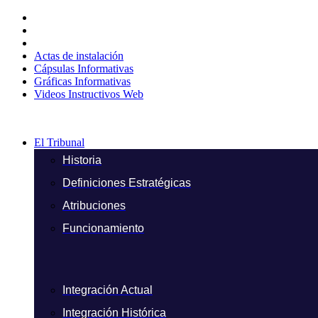
Ir
al
contenido
Actas de instalación
Cápsulas Informativas
Gráficas Informativas
Videos Instructivos Web
El Tribunal
Historia
Definiciones Estratégicas
Atribuciones
Funcionamiento
Integración Actual
Integración Histórica