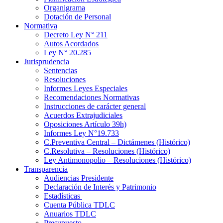
Organigrama
Dotación de Personal
Normativa
Decreto Ley N° 211
Autos Acordados
Ley N° 20.285
Jurisprudencia
Sentencias
Resoluciones
Informes Leyes Especiales
Recomendaciones Normativas
Instrucciones de carácter general
Acuerdos Extrajudiciales
Oposiciones Artículo 39h)
Informes Ley N°19.733
C.Preventiva Central – Dictámenes (Histórico)
C.Resolutiva – Resoluciones (Histórico)
Ley Antimonopolio – Resoluciones (Histórico)
Transparencia
Audiencias Presidente
Declaración de Interés y Patrimonio
Estadísticas
Cuenta Pública TDLC
Anuarios TDLC
Presupuesto