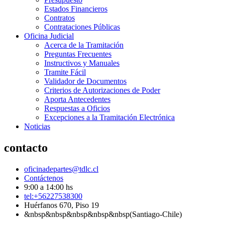
Estados Financieros
Contratos
Contrataciones Públicas
Oficina Judicial
Acerca de la Tramitación
Preguntas Frecuentes
Instructivos y Manuales
Tramite Fácil
Validador de Documentos
Criterios de Autorizaciones de Poder
Aporta Antecedentes
Respuestas a Oficios
Excepciones a la Tramitación Electrónica
Noticias
contacto
oficinadepartes@tdlc.cl
Contáctenos
9:00 a 14:00 hs
tel:+56227538300
Huérfanos 670, Piso 19
&nbsp&nbsp&nbsp&nbsp&nbsp(Santiago-Chile)