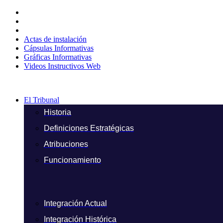
Ir
al
contenido
Actas de instalación
Cápsulas Informativas
Gráficas Informativas
Videos Instructivos Web
El Tribunal
Historia
Definiciones Estratégicas
Atribuciones
Funcionamiento
Integración Actual
Integración Histórica