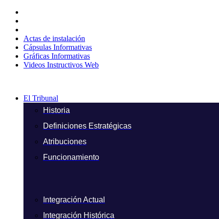
Ir
al
contenido
Actas de instalación
Cápsulas Informativas
Gráficas Informativas
Videos Instructivos Web
El Tribunal
Historia
Definiciones Estratégicas
Atribuciones
Funcionamiento
Integración Actual
Integración Histórica