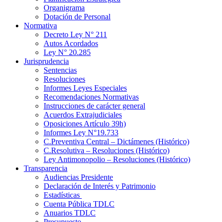
Organigrama
Dotación de Personal
Normativa
Decreto Ley N° 211
Autos Acordados
Ley N° 20.285
Jurisprudencia
Sentencias
Resoluciones
Informes Leyes Especiales
Recomendaciones Normativas
Instrucciones de carácter general
Acuerdos Extrajudiciales
Oposiciones Artículo 39h)
Informes Ley N°19.733
C.Preventiva Central – Dictámenes (Histórico)
C.Resolutiva – Resoluciones (Histórico)
Ley Antimonopolio – Resoluciones (Histórico)
Transparencia
Audiencias Presidente
Declaración de Interés y Patrimonio
Estadísticas
Cuenta Pública TDLC
Anuarios TDLC
Presupuesto