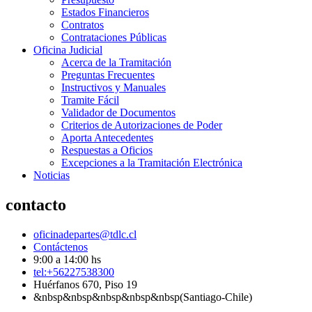
Estados Financieros
Contratos
Contrataciones Públicas
Oficina Judicial
Acerca de la Tramitación
Preguntas Frecuentes
Instructivos y Manuales
Tramite Fácil
Validador de Documentos
Criterios de Autorizaciones de Poder
Aporta Antecedentes
Respuestas a Oficios
Excepciones a la Tramitación Electrónica
Noticias
contacto
oficinadepartes@tdlc.cl
Contáctenos
9:00 a 14:00 hs
tel:+56227538300
Huérfanos 670, Piso 19
&nbsp&nbsp&nbsp&nbsp&nbsp(Santiago-Chile)