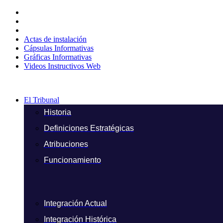
Ir
al
contenido
Actas de instalación
Cápsulas Informativas
Gráficas Informativas
Videos Instructivos Web
El Tribunal
Historia
Definiciones Estratégicas
Atribuciones
Funcionamiento
Integración Actual
Integración Histórica