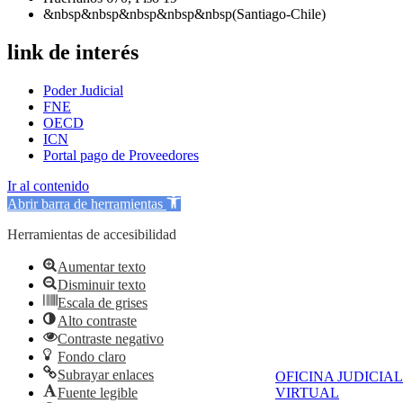
&nbsp&nbsp&nbsp&nbsp&nbsp(Santiago-Chile)
link de interés
Poder Judicial
FNE
OECD
ICN
Portal pago de Proveedores
Ir al contenido
Abrir barra de herramientas
Herramientas de accesibilidad
Aumentar texto
Disminuir texto
Escala de grises
Alto contraste
Contraste negativo
Fondo claro
Subrayar enlaces
OFICINA JUDICIAL
Fuente legible
VIRTUAL