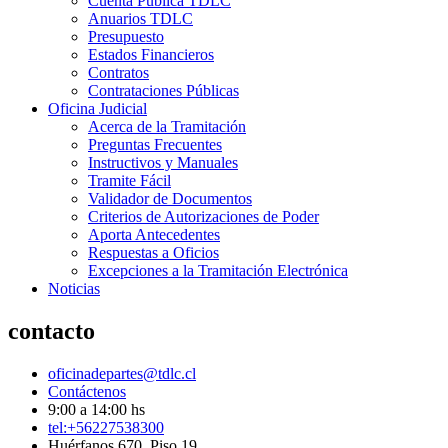
Cuenta Pública TDLC
Anuarios TDLC
Presupuesto
Estados Financieros
Contratos
Contrataciones Públicas
Oficina Judicial
Acerca de la Tramitación
Preguntas Frecuentes
Instructivos y Manuales
Tramite Fácil
Validador de Documentos
Criterios de Autorizaciones de Poder
Aporta Antecedentes
Respuestas a Oficios
Excepciones a la Tramitación Electrónica
Noticias
contacto
oficinadepartes@tdlc.cl
Contáctenos
9:00 a 14:00 hs
tel:+56227538300
Huérfanos 670, Piso 19