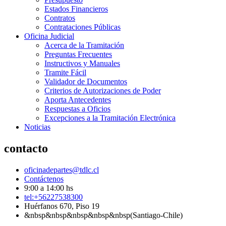
Estados Financieros
Contratos
Contrataciones Públicas
Oficina Judicial
Acerca de la Tramitación
Preguntas Frecuentes
Instructivos y Manuales
Tramite Fácil
Validador de Documentos
Criterios de Autorizaciones de Poder
Aporta Antecedentes
Respuestas a Oficios
Excepciones a la Tramitación Electrónica
Noticias
contacto
oficinadepartes@tdlc.cl
Contáctenos
9:00 a 14:00 hs
tel:+56227538300
Huérfanos 670, Piso 19
&nbsp&nbsp&nbsp&nbsp&nbsp(Santiago-Chile)