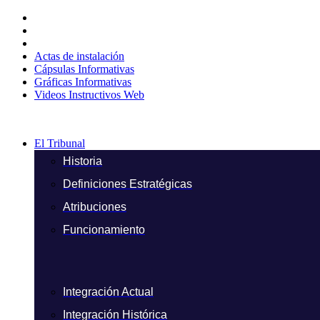
Ir
al
contenido
Actas de instalación
Cápsulas Informativas
Gráficas Informativas
Videos Instructivos Web
El Tribunal
Historia
Definiciones Estratégicas
Atribuciones
Funcionamiento
Integración Actual
Integración Histórica