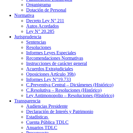
Organigrama
Dotación de Personal
Normativa
Decreto Ley N° 211
Autos Acordados
Ley N° 20.285
Jurisprudencia
Sentencias
Resoluciones
Informes Leyes Especiales
Recomendaciones Normativas
Instrucciones de carácter general
Acuerdos Extrajudiciales
Oposiciones Artículo 39h)
Informes Ley N°19.733
C.Preventiva Central – Dictámenes (Histórico)
C.Resolutiva – Resoluciones (Histórico)
Ley Antimonopolio – Resoluciones (Histórico)
Transparencia
Audiencias Presidente
Declaración de Interés y Patrimonio
Estadísticas
Cuenta Pública TDLC
Anuarios TDLC
Presupuesto