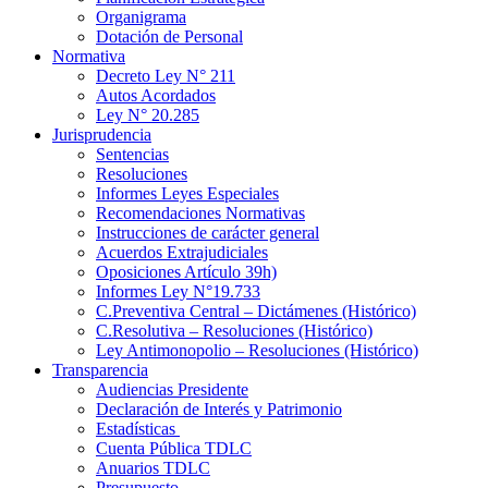
Organigrama
Dotación de Personal
Normativa
Decreto Ley N° 211
Autos Acordados
Ley N° 20.285
Jurisprudencia
Sentencias
Resoluciones
Informes Leyes Especiales
Recomendaciones Normativas
Instrucciones de carácter general
Acuerdos Extrajudiciales
Oposiciones Artículo 39h)
Informes Ley N°19.733
C.Preventiva Central – Dictámenes (Histórico)
C.Resolutiva – Resoluciones (Histórico)
Ley Antimonopolio – Resoluciones (Histórico)
Transparencia
Audiencias Presidente
Declaración de Interés y Patrimonio
Estadísticas
Cuenta Pública TDLC
Anuarios TDLC
Presupuesto