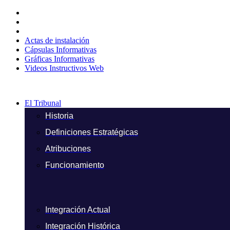
Ir
al
contenido
Actas de instalación
Cápsulas Informativas
Gráficas Informativas
Videos Instructivos Web
El Tribunal
Historia
Definiciones Estratégicas
Atribuciones
Funcionamiento
Integración Actual
Integración Histórica