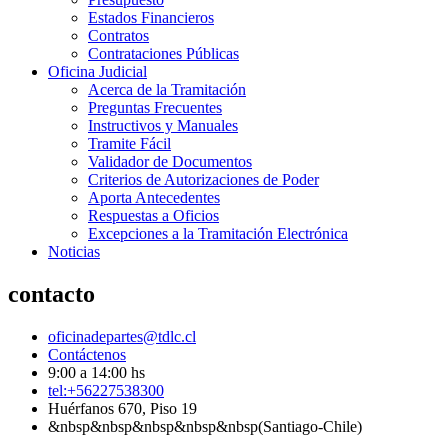
Estados Financieros
Contratos
Contrataciones Públicas
Oficina Judicial
Acerca de la Tramitación
Preguntas Frecuentes
Instructivos y Manuales
Tramite Fácil
Validador de Documentos
Criterios de Autorizaciones de Poder
Aporta Antecedentes
Respuestas a Oficios
Excepciones a la Tramitación Electrónica
Noticias
contacto
oficinadepartes@tdlc.cl
Contáctenos
9:00 a 14:00 hs
tel:+56227538300
Huérfanos 670, Piso 19
&nbsp&nbsp&nbsp&nbsp&nbsp(Santiago-Chile)