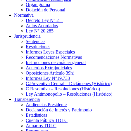
Organigrama
Dotación de Personal
Normativa
Decreto Ley N° 211
Autos Acordados
Ley N° 20.285
Jurisprudencia
Sentencias
Resoluciones
Informes Leyes Especiales
Recomendaciones Normativas
Instrucciones de carácter general
Acuerdos Extrajudiciales
Oposiciones Artículo 39h)
Informes Ley N°19.733
C.Preventiva Central – Dictámenes (Histórico)
C.Resolutiva – Resoluciones (Histórico)
Ley Antimonopolio – Resoluciones (Histórico)
Transparencia
Audiencias Presidente
Declaración de Interés y Patrimonio
Estadísticas
Cuenta Pública TDLC
Anuarios TDLC
Presupuesto