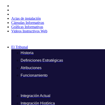
Ir
al
contenido
Actas de instalación
Cápsulas Informativas
Gráficas Informativas
Videos Instructivos Web
El Tribunal
Historia
Definiciones Estratégicas
Atribuciones
Funcionamiento
Integración Actual
Integración Histórica