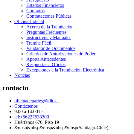
Estados Financieros
Contratos
Contrataciones Públicas
Oficina Judicial
Acerca de la Tramitación
Preguntas Frecuentes
Instructivos y Manuales
Tramite Fácil
Validador de Documentos
Criterios de Autorizaciones de Poder
Aporta Antecedentes
Respuestas a Oficios
Excepciones a la Tramitación Electrónica
Noticias
contacto
oficinadepartes@tdlc.cl
Contáctenos
9:00 a 14:00 hs
tel:+56227538300
Huérfanos 670, Piso 19
&nbsp&nbsp&nbsp&nbsp&nbsp(Santiago-Chile)