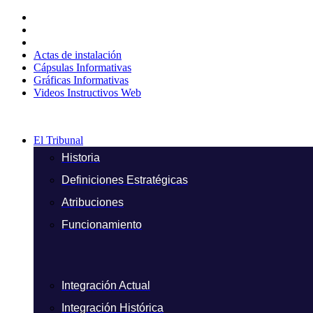
Ir
al
contenido
Actas de instalación
Cápsulas Informativas
Gráficas Informativas
Videos Instructivos Web
El Tribunal
Historia
Definiciones Estratégicas
Atribuciones
Funcionamiento
Integración Actual
Integración Histórica