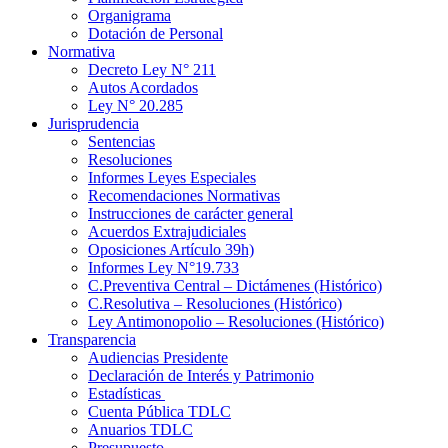
Organigrama
Dotación de Personal
Normativa
Decreto Ley N° 211
Autos Acordados
Ley N° 20.285
Jurisprudencia
Sentencias
Resoluciones
Informes Leyes Especiales
Recomendaciones Normativas
Instrucciones de carácter general
Acuerdos Extrajudiciales
Oposiciones Artículo 39h)
Informes Ley N°19.733
C.Preventiva Central – Dictámenes (Histórico)
C.Resolutiva – Resoluciones (Histórico)
Ley Antimonopolio – Resoluciones (Histórico)
Transparencia
Audiencias Presidente
Declaración de Interés y Patrimonio
Estadísticas
Cuenta Pública TDLC
Anuarios TDLC
Presupuesto