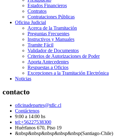
Estados Financieros
Contratos
Contrataciones Públicas
Oficina Judicial
Acerca de la Tramitación
Preguntas Frecuentes
Instructivos y Manuales
Tramite Fácil
Validador de Documentos
Criterios de Autorizaciones de Poder
Aporta Antecedentes
Respuestas a Oficios
Excepciones a la Tramitación Electrónica
Noticias
contacto
oficinadepartes@tdlc.cl
Contáctenos
9:00 a 14:00 hs
tel:+56227538300
Huérfanos 670, Piso 19
&nbsp&nbsp&nbsp&nbsp&nbsp(Santiago-Chile)